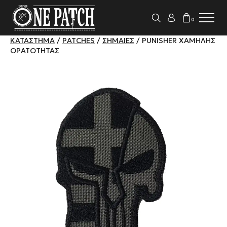
0
ΚΑΤΆΣΤΗΜΑ
/
PATCHES
/
ΣΗΜΑΊΕΣ
/ PUNISHER ΧΑΜΗΛΉΣ
ΟΡΑΤΌΤΗΤΑΣ