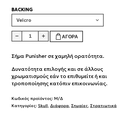
BACKING
Punisher
−
+
ΑΓΟΡΆ
Χαμηλής
Ορατότητας
ποσότητα
Σήμα Punisher σε χαμηλή ορατότητα.
Δυνατότητα επιλογής και σε άλλους
χρωματισμούς εάν το επιθυμείτε ή και
τροποποίησης κατόπιν επικοινωνίας.
Κωδικός προϊόντος:
Μ/Δ
Κατηγορίες:
Skull
,
Διάφορα
,
Σημαίες
,
Στρατιωτικά