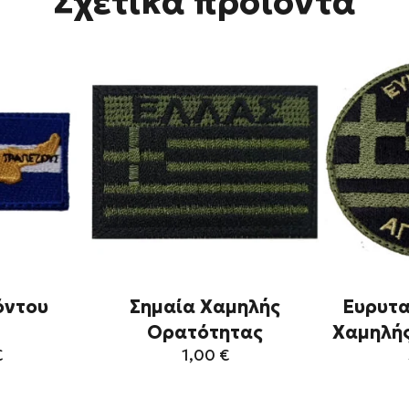
Σχετικά προϊόντα
όντου
Σημαία Χαμηλής
Ευρυτ
Ορατότητας
Χαμηλή
€
1,00
€
τό
Αυτό