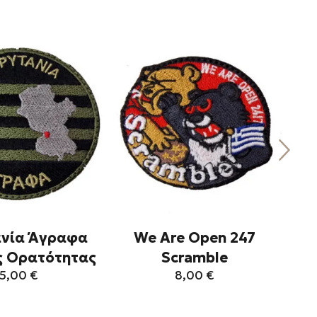
ανία Άγραφα
We Are Open 247
Tr
ς Ορατότητας
Scramble
5,00
€
8,00
€
Αυτό
Αυτό