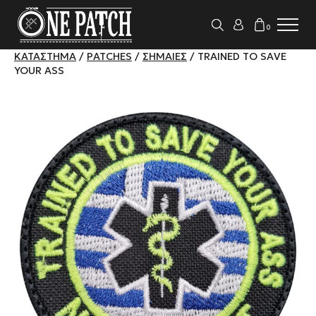
0
ΚΑΤΆΣΤΗΜΑ
/
PATCHES
/
ΣΗΜΑΊΕΣ
/ TRAINED TO SAVE
YOUR ASS