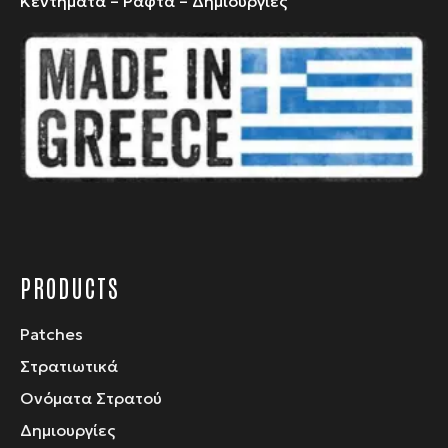
Κεντήματα – Ραφτά – Δημιουργίες
επιλογές
μπορούν
να
επιλεγούν
στη
σελίδα
του
προϊόντος
PRODUCTS
Patches
Στρατιωτικά
Ονόματα Στρατού
Δημιουργίες