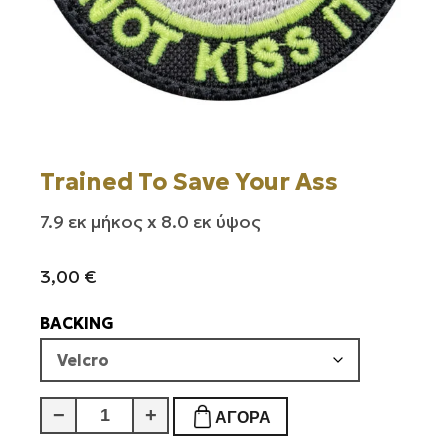
Trained To Save Your Ass
7.9 εκ μήκος x 8.0 εκ ύψος
3,00
€
BACKING
Trained
−
+
ΑΓΟΡΆ
To