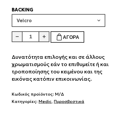
BACKING
Technical
−
+
ΑΓΟΡΆ
Rescue
Wilderness
First
Δυνατότητα επιλογής και σε άλλους
Aid
χρωματισμούς εάν το επιθυμείτε ή και
ποσότητα
τροποποίησης του κειμένου και της
εικόνας κατόπιν επικοινωνίας.
Κωδικός προϊόντος:
Μ/Δ
Κατηγορίες:
Medic
,
Πυροσβεστικά