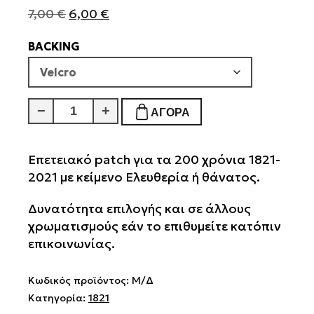
Original
Η
7,00
€
6,00
€
price
τρέχουσα
BACKING
was:
τιμή
7,00 €.
είναι:
6,00 €.
200
−
+
ΑΓΟΡΆ
Χρόνια
Ελευθερία
Ή
Επετειακό patch για τα 200 χρόνια 1821-
Θάνατος
2021 με κείμενο Ελευθερία ή θάνατος.
1821-
Δυνατότητα επιλογής και σε άλλους
2021
χρωματισμούς εάν το επιθυμείτε κατόπιν
Χαμηλής
επικοινωνίας.
Ορατότητας
ποσότητα
Κωδικός προϊόντος:
Μ/Δ
Κατηγορία:
1821