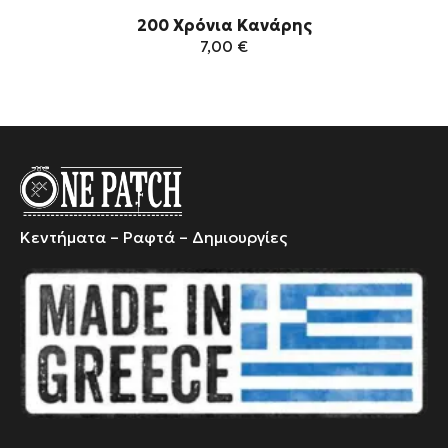
200 Χρόνια Κανάρης
7,00
€
Αυτό
το
προϊόν
έχει
πολλαπλές
παραλλαγές.
Οι
Κεντήματα – Ραφτά – Δημιουργίες
επιλογές
μπορούν
να
επιλεγούν
στη
σελίδα
του
προϊόντος