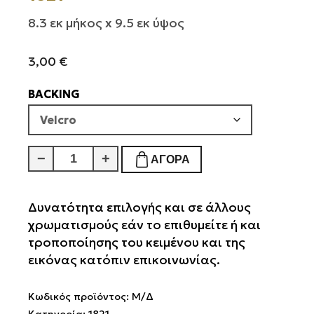
8.3 εκ μήκος x 9.5 εκ ύψος
3,00
€
BACKING
1821
−
+
ΑΓΟΡΆ
ποσότητα
Δυνατότητα επιλογής και σε άλλους
χρωματισμούς εάν το επιθυμείτε ή και
τροποποίησης του κειμένου και της
εικόνας κατόπιν επικοινωνίας.
Κωδικός προϊόντος:
Μ/Δ
Κατηγορία:
1821