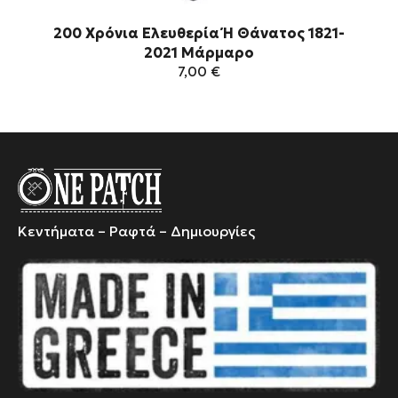
200 Χρόνια Ελευθερία Ή Θάνατος 1821-
200 
2021 Μάρμαρο
7,00
€
Αυτό
το
προϊόν
έχει
πολλαπλές
παραλλαγές.
Κεντήματα – Ραφτά – Δημιουργίες
Οι
επιλογές
μπορούν
να
επιλεγούν
στη
σελίδα
του