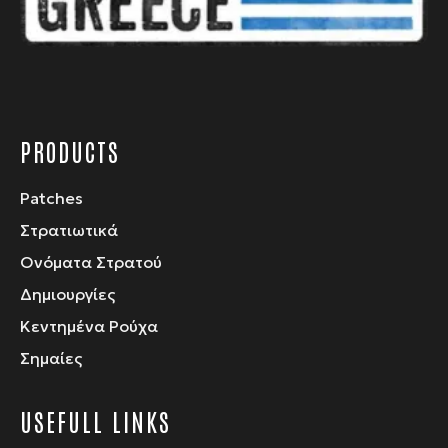
σελίδα
του
προϊόντος
PRODUCTS
Patches
Στρατιωτικά
Ονόματα Στρατού
Δημιουργίες
Κεντημένα Ρούχα
Σημαίες
USEFULL LINKS