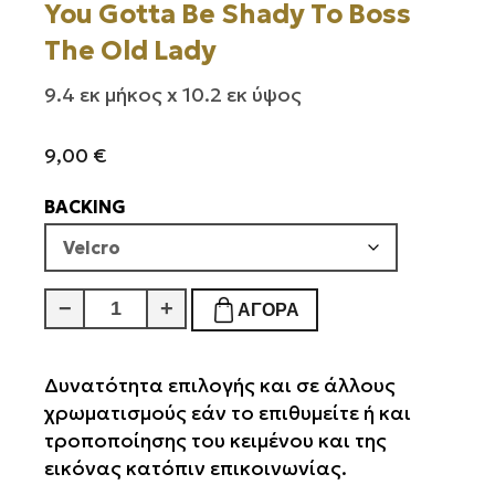
You Gotta Be Shady To Boss
The Old Lady
9.4 εκ μήκος x 10.2 εκ ύψος
9,00
€
BACKING
You
−
+
ΑΓΟΡΆ
Gotta
Be
Shady
Δυνατότητα επιλογής και σε άλλους
To
χρωματισμούς εάν το επιθυμείτε ή και
Boss
τροποποίησης του κειμένου και της
The
εικόνας κατόπιν επικοινωνίας.
Old