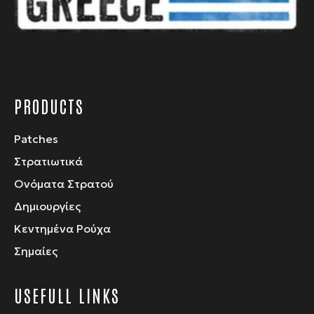
σελίδα
του
προϊόντος
PRODUCTS
Patches
Στρατιωτικά
Ονόματα Στρατού
Δημιουργίες
Κεντημένα Ρούχα
Σημαίες
USEFULL LINKS