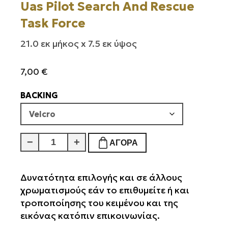
Uas Pilot Search And Rescue
Task Force
21.0 εκ μήκος x 7.5 εκ ύψος
7,00
€
BACKING
Uas
−
+
ΑΓΟΡΆ
Pilot
Search
And
Δυνατότητα επιλογής και σε άλλους
Rescue
χρωματισμούς εάν το επιθυμείτε ή και
Task
τροποποίησης του κειμένου και της
Force
εικόνας κατόπιν επικοινωνίας.
ποσότητα