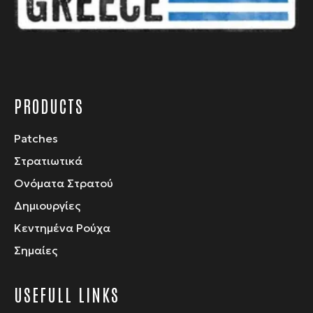
σελίδα
του
προϊόντος
PRODUCTS
Patches
Στρατιωτικά
Ονόματα Στρατού
Δημιουργίες
Κεντημένα Ρούχα
Σημαίες
USEFULL LINKS