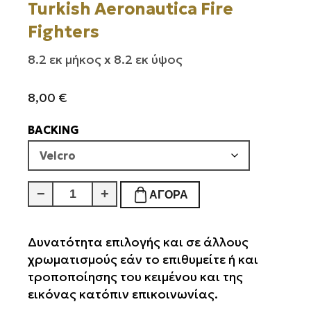
Turkish Aeronautica Fire
Fighters
8.2 εκ μήκος x 8.2 εκ ύψος
8,00
€
BACKING
Turkish
−
+
ΑΓΟΡΆ
Aeronautica
Fire
Fighters
Δυνατότητα επιλογής και σε άλλους
ποσότητα
χρωματισμούς εάν το επιθυμείτε ή και
τροποποίησης του κειμένου και της
εικόνας κατόπιν επικοινωνίας.