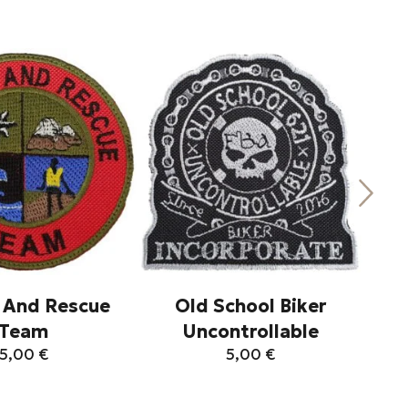
 And Rescue
Old School Biker
Αγ
Team
Uncontrollable
5,00
€
5,00
€
Αυτό
Αυτό