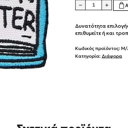
The
−
+
Book
Was
Δυνατότητα επιλογής
Better
επιθυμείτε ή και τρ
ποσότητα
Κωδικός προϊόντος:
Μ/
Κατηγορία:
Διάφορα