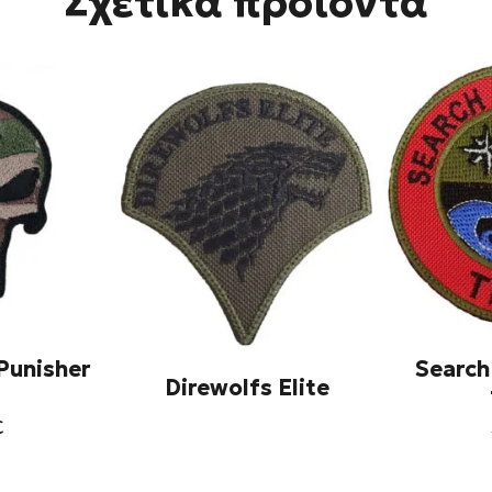
Σχετικά προϊόντα
Punisher
Search
Direwolfs Elite
€
τό