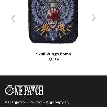
Skull Wings Bomb
Επ
8,00
€
Αυτό
το
προϊόν
έχει
πολλαπλές
παραλλαγές.
Κεντήματα – Ραφτά – Δημιουργίες
Οι