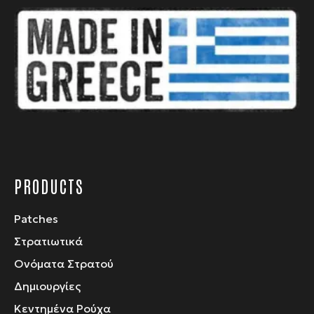
επιλογές
μπορούν
να
επιλεγούν
στη
σελίδα
του
προϊόντος
PRODUCTS
Patches
Στρατιωτικά
Ονόματα Στρατού
Δημιουργίες
Κεντημένα Ρούχα