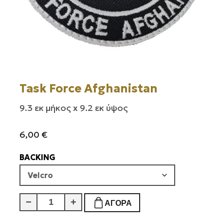
Task Force Afghanistan
9.3 εκ μήκος x 9.2 εκ ύψος
6,00
€
BACKING
Task
−
+
ΑΓΟΡΆ
Force