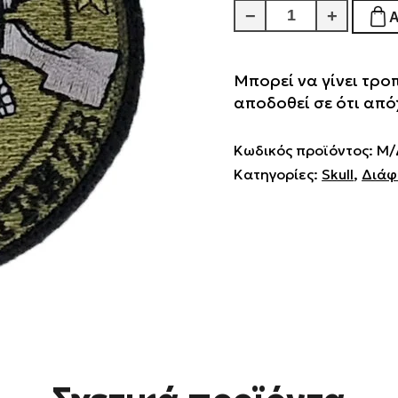
Ride
−
+
And
Kill
Μπορεί να γίνει τρο
First
αποδοθεί σε ότι από
ποσότητα
Κωδικός προϊόντος:
Μ/
Κατηγορίες:
Skull
,
Διάφ