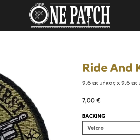
Ride And K
9.6 εκ μήκος x 9.6 εκ
7,00
€
BACKING