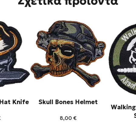
Σχετικά προϊόντα
Hat Knife
Skull Bones Helmet
Walking
€
8,00
€
τό
Αυτό