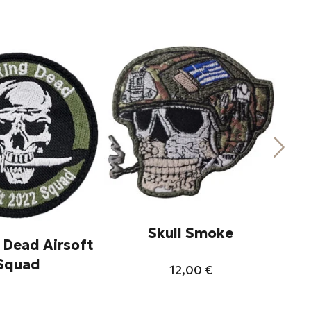
Skull Smoke
 Dead Airsoft
Squad
12,00
€
Αυτό