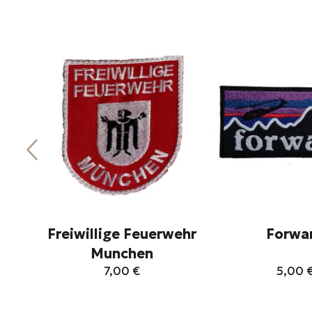
Freiwillige Feuerwehr
Forwa
Munchen
7,00
€
5,00
Αυτό
Αυ