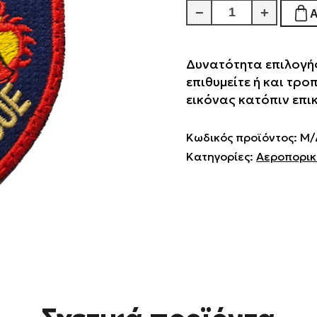
Raaf
−
+
Amberley
ποσότητα
Δυνατότητα επιλογής
επιθυμείτε ή και τρο
εικόνας κατόπιν επι
Κωδικός προϊόντος:
Μ/
Κατηγορίες:
Αεροπορι