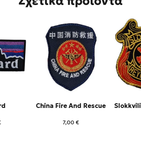
Σχετικά προϊόντα
rd
China Fire And Rescue
Slokkvil
€
7,00
€
τό
Αυτό