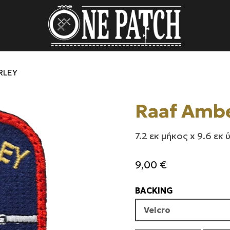
RLEY
Raaf Ambe
7.2 εκ μήκος x 9.6 εκ
9,00
€
BACKING