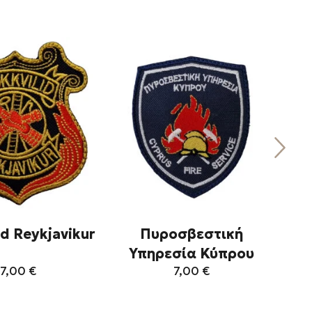
id Reykjavikur
Πυροσβεστική
Al
Υπηρεσία Κύπρου
7,00
€
7,00
€
Αυτό
Αυτό