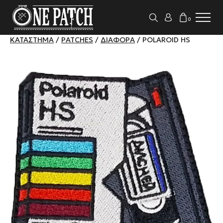
0
ΚΑΤΆΣΤΗΜΑ
/
PATCHES
/
ΔΙΆΦΟΡΑ
/ POLAROID HS