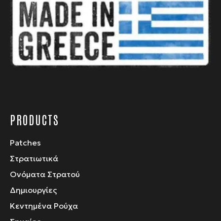
μπορούν
να
επιλεγούν
στη
σελίδα
του
προϊόντος
PRODUCTS
Patches
Στρατιωτικά
Ονόματα Στρατού
Δημιουργίες
Κεντημένα Ρούχα