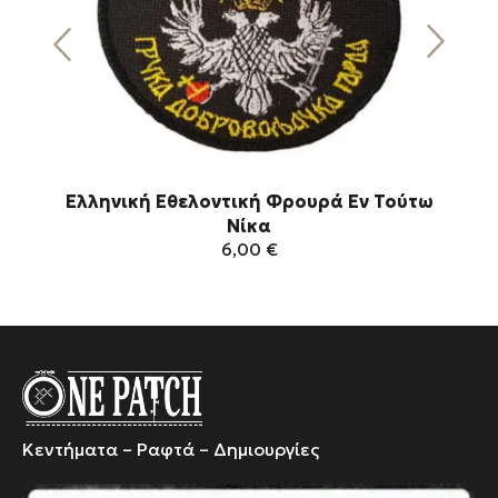
Ελληνική Εθελοντική Φρουρά Εν Τούτω
Νίκα
6,00
€
Αυτό
το
προϊόν
έχει
πολλαπλές
παραλλαγές.
Κεντήματα – Ραφτά – Δημιουργίες
Οι
επιλογές