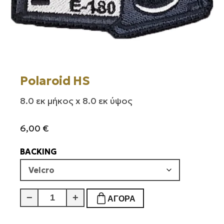
Polaroid HS
8.0 εκ μήκος x 8.0 εκ ύψος
6,00
€
BACKING
Polaroid
−
+
ΑΓΟΡΆ
HS
ποσότητα