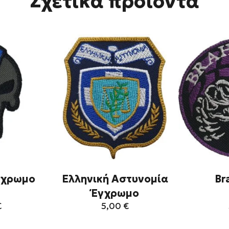
Σχετικά προϊόντα
γχρωμο
Ελληνική Αστυνομία
Br
Έγχρωμο
€
5,00
€
τό
Αυτό