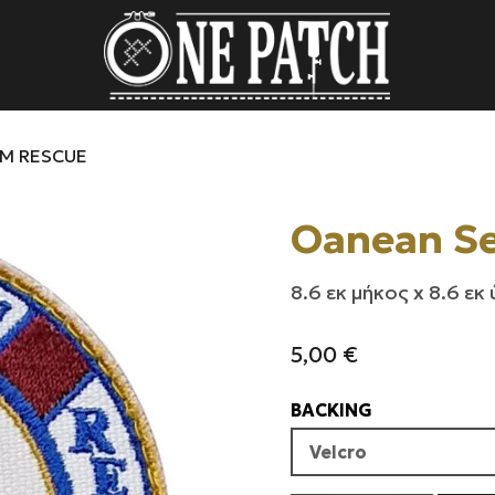
AM RESCUE
Oanean S
8.6 εκ μήκος x 8.6 εκ
5,00
€
BACKING