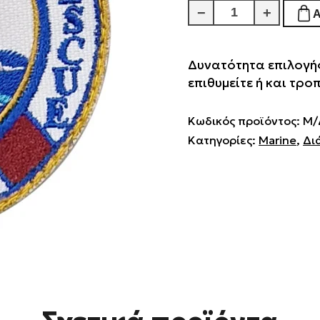
Oanean
−
+
Sea
Team
Δυνατότητα επιλογής
Rescue
επιθυμείτε ή και τρ
ποσότητα
Κωδικός προϊόντος:
Μ/
Κατηγορίες:
Marine
,
Δι