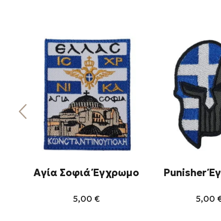
Αγία Σοφιά Έγχρωμο
Punisher Έ
5,00
€
5,00
Αυτό
Αυ