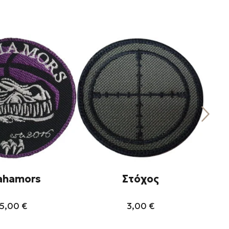
ahamors
Στόχος
Ca
5,00
€
3,00
€
Αυτό
Αυτό