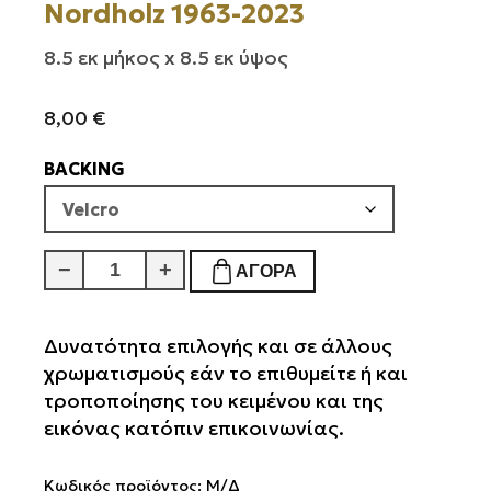
Nordholz 1963-2023
8.5 εκ μήκος x 8.5 εκ ύψος
8,00
€
BACKING
Nordholz
−
+
ΑΓΟΡΆ
1963-
2023
ποσότητα
Δυνατότητα επιλογής και σε άλλους
χρωματισμούς εάν το επιθυμείτε ή και
τροποποίησης του κειμένου και της
εικόνας κατόπιν επικοινωνίας.
Κωδικός προϊόντος:
Μ/Δ