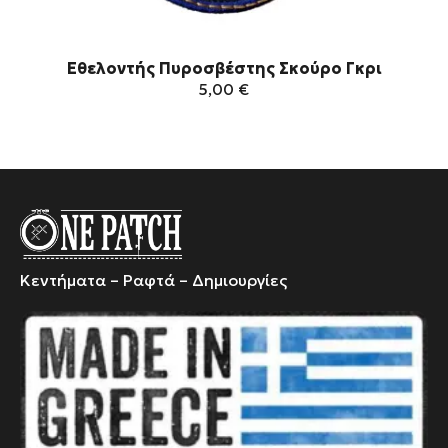
Εθελοντής Πυροσβέστης Σκούρο Γκρι
5,00
€
Αυτό
το
προϊόν
έχει
πολλαπλές
παραλλαγές.
Οι
Κεντήματα – Ραφτά – Δημιουργίες
επιλογές
μπορούν
να
επιλεγούν
στη
σελίδα
του