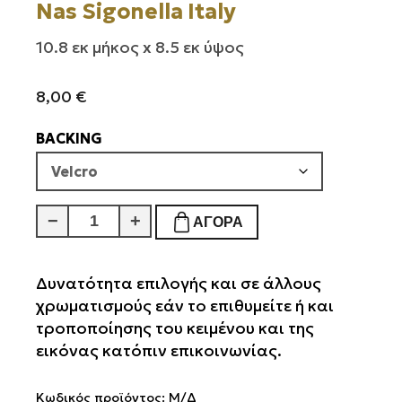
Nas Sigonella Italy
10.8 εκ μήκος x 8.5 εκ ύψος
8,00
€
BACKING
Nas
−
+
ΑΓΟΡΆ
Sigonella
Italy
ποσότητα
Δυνατότητα επιλογής και σε άλλους
χρωματισμούς εάν το επιθυμείτε ή και
τροποποίησης του κειμένου και της
εικόνας κατόπιν επικοινωνίας.
Κωδικός προϊόντος:
Μ/Δ