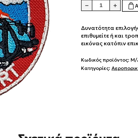
Linz
−
+
Airport
ποσότητα
Δυνατότητα επιλογής
επιθυμείτε ή και τρο
εικόνας κατόπιν επι
Κωδικός προϊόντος:
Μ/
Κατηγορίες:
Αεροπορι