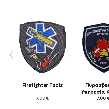
Firefighter Tools
Πυροσβε
Υπηρεσία 
7,00
€
7,00
Αυτό
Αυ