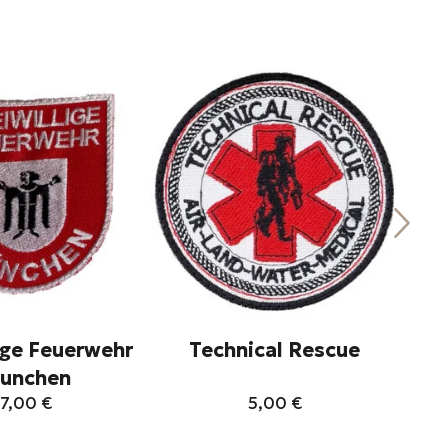
lige Feuerwehr
Technical Rescue
He
unchen
7,00
€
5,00
€
Αυτό
Αυτό