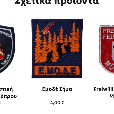
Σχετικά προϊόντα
στική
Εμοδέ Σήμα
Freiwil
Κύπρου
M
€
4,00
€
τό
Αυτό