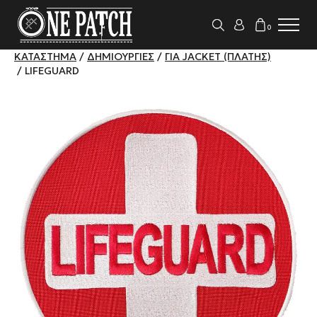
0
ΚΑΤΆΣΤΗΜΑ
/
ΔΗΜΙΟΥΡΓΊΕΣ
/
ΓΙΑ JACKET (ΠΛΆΤΗΣ)
/ LIFEGUARD