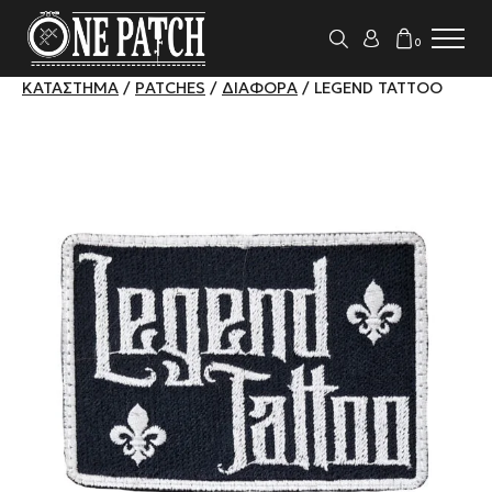
0
ΚΑΤΆΣΤΗΜΑ
/
PATCHES
/
ΔΙΆΦΟΡΑ
/ LEGEND TATTOO