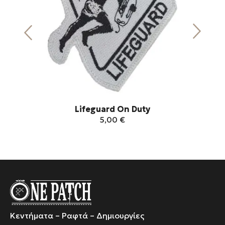
Ει
Lifeguard On Duty
5,00
€
Αυτό
το
προϊόν
έχει
πολλαπλές
παραλλαγές.
Οι
Κεντήματα – Ραφτά – Δημιουργίες
επιλογές