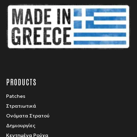
μπορούν
να
επιλεγούν
στη
σελίδα
του
προϊόντος
PRODUCTS
Patches
Στρατιωτικά
Ονόματα Στρατού
Δημιουργίες
Κεντημένα Ρούχα