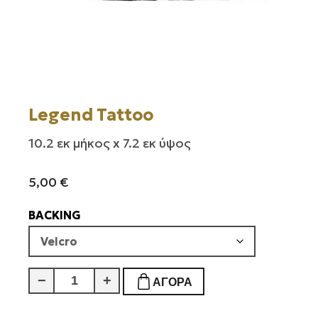
Legend Tattoo
10.2 εκ μήκος x 7.2 εκ ύψος
5,00
€
BACKING
Legend
−
+
ΑΓΟΡΆ
Tattoo
ποσότητα