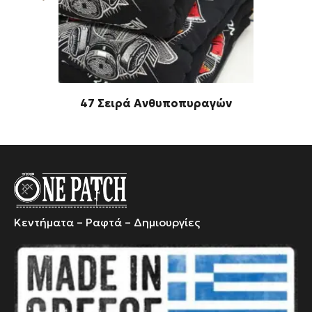
47 Σειρά Ανθυποπυραγών
Κεντήματα – Ραφτά – Δημιουργίες