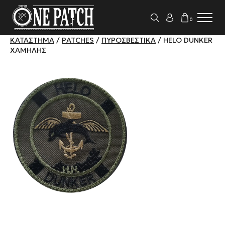
0
ΚΑΤΆΣΤΗΜΑ
/
PATCHES
/
ΠΥΡΟΣΒΕΣΤΙΚΆ
/ HELO DUNKER
ΧΑΜΗΛΉΣ