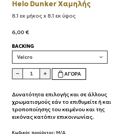
Helo Dunker Χαμηλής
8.1 εκ μήκος x 8.1 εκ ύψος
6,00
€
BACKING
Helo
−
+
ΑΓΟΡΆ
Dunker
Χαμηλής
ποσότητα
Δυνατότητα επιλογής και σε άλλους
χρωματισμούς εάν το επιθυμείτε ή και
τροποποίησης του κειμένου και της
εικόνας κατόπιν επικοινωνίας.
Κωδικός προϊόντος:
Μ/Δ