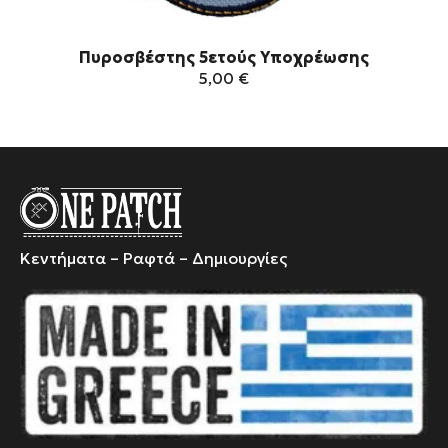
Πυροσβέστης 5ετούς Υποχρέωσης
5,00
€
Αυτό
το
προϊόν
έχει
πολλαπλές
παραλλαγές.
Κεντήματα – Ραφτά – Δημιουργίες
Οι
επιλογές
μπορούν
να
επιλεγούν
στη
σελίδα
του