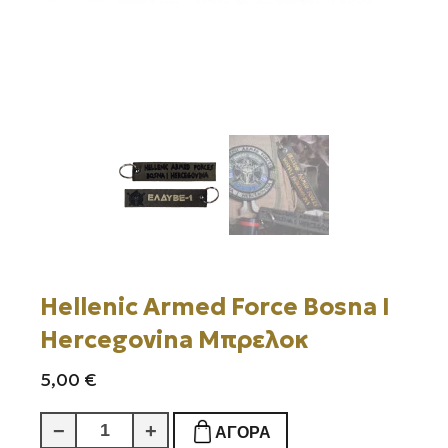
Hellenic Armed Force Bosna I
Hercegovina Μπρελοκ
5,00
€
Hellenic
−
+
ΑΓΟΡΆ