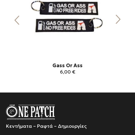
Gass Or Ass
6,00
€
Αυτό
το
προϊόν
έχει
πολλαπλές
παραλλαγές.
Κεντήματα – Ραφτά – Δημιουργίες
Οι
επιλογές