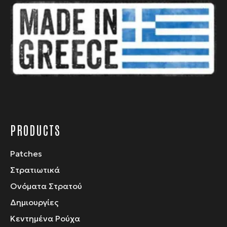
μπορούν
να
επιλεγούν
στη
σελίδα
του
προϊόντος
PRODUCTS
Patches
Στρατιωτικά
Ονόματα Στρατού
Δημιουργίες
Κεντημένα Ρούχα