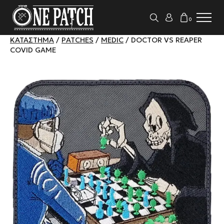
0
ΚΑΤΆΣΤΗΜΑ
/
PATCHES
/
MEDIC
/ DOCTOR VS REAPER
COVID GAME