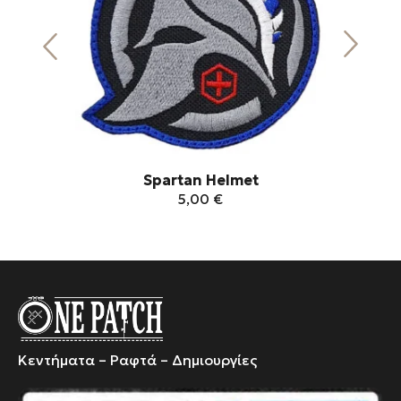
Spartan Helmet
5,00
€
Αυτό
το
προϊόν
έχει
πολλαπλές
παραλλαγές.
Κεντήματα – Ραφτά – Δημιουργίες
Οι
επιλογές