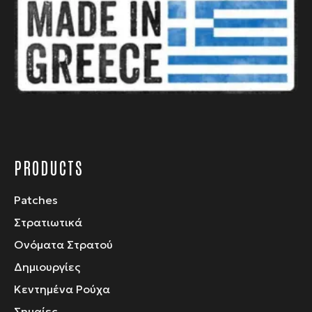
μπορούν
να
επιλεγούν
στη
σελίδα
του
προϊόντος
PRODUCTS
Patches
Στρατιωτικά
Ονόματα Στρατού
Δημιουργίες
Κεντημένα Ρούχα
Σημαίες