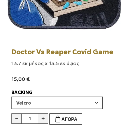
Doctor Vs Reaper Covid Game
13.7 εκ μήκος x 13.5 εκ ύψος
15,00
€
BACKING
Doctor
−
+
ΑΓΟΡΆ
Vs