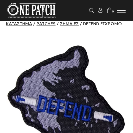
0
ΚΑΤΆΣΤΗΜΑ
/
PATCHES
/
ΣΗΜΑΊΕΣ
/ DEFEND ΈΓΧΡΩΜΟ