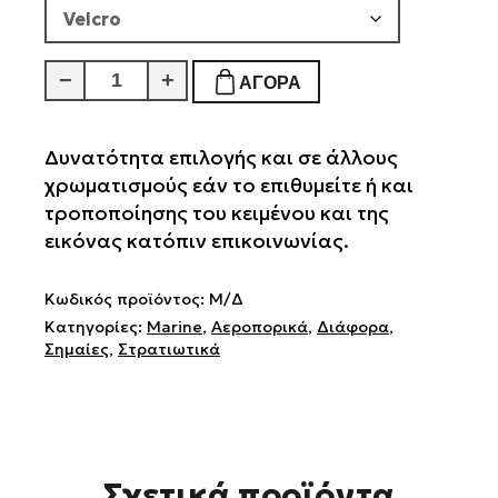
Defend
−
+
ΑΓΟΡΆ
Έγχρωμο
ποσότητα
Δυνατότητα επιλογής και σε άλλους
χρωματισμούς εάν το επιθυμείτε ή και
τροποποίησης του κειμένου και της
εικόνας κατόπιν επικοινωνίας.
Κωδικός προϊόντος:
Μ/Δ
Κατηγορίες:
Marine
,
Αεροπορικά
,
Διάφορα
,
Σημαίες
,
Στρατιωτικά
Σχετικά προϊόντα