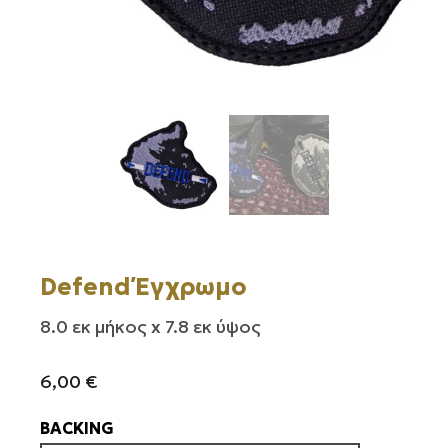
Defend Έγχρωμο
8.0 εκ μήκος x 7.8 εκ ύψος
6,00
€
BACKING