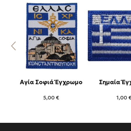
Αγία Σοφιά Έγχρωμο
Σημαία Έγ
5,00
€
1,00
Αυτό
Αυ
το
το
προϊόν
πρ