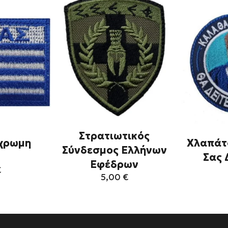
Στρατιωτικός
χρωμη
Χλαπάτ
Σύνδεσμος Ελλήνων
Σας 
Εφέδρων
€
5,00
€
τό
Αυτό
το
οϊόν
προϊόν