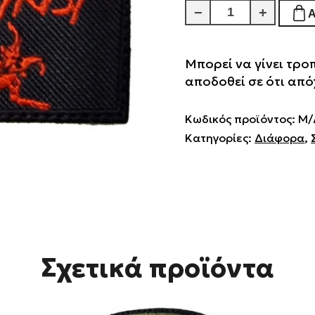
Crush
−
+
The
Antichrist
Μπορεί να γίνει τρο
ποσότητα
αποδοθεί σε ότι από
Κωδικός προϊόντος:
Μ/
Κατηγορίες:
Διάφορα
,
Σχετικά προϊόντα