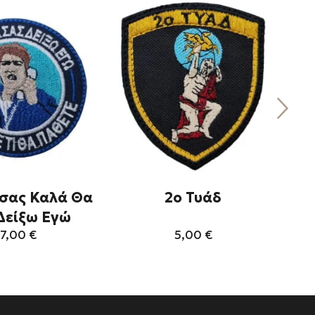
σας Καλά Θα
2ο Τυάδ
Δείξω Εγώ
7,00
€
5,00
€
Αυτό
Αυτό
το
το
προϊόν
προϊόν