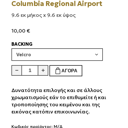
Columbia Regional Airport
9.6 εκ μήκος x 9.6 εκ ύψος
10,00
€
BACKING
Columbia
−
+
ΑΓΟΡΆ
Regional
Airport
ποσότητα
Δυνατότητα επιλογής και σε άλλους
χρωματισμούς εάν το επιθυμείτε ή και
τροποποίησης του κειμένου και της
εικόνας κατόπιν επικοινωνίας.
Κωδικός προϊόντος:
Μ/Δ