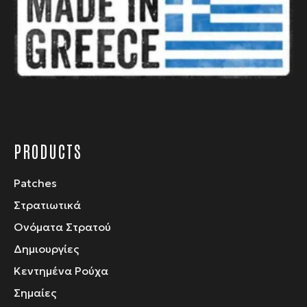
να
επιλεγούν
στη
σελίδα
του
προϊόντος
PRODUCTS
Patches
Στρατιωτικά
Ονόματα Στρατού
Δημιουργίες
Κεντημένα Ρούχα
Σημαίες