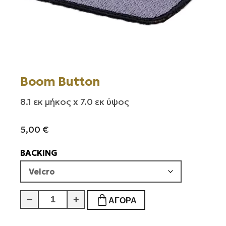
Boom Button
8.1 εκ μήκος x 7.0 εκ ύψος
5,00
€
BACKING
Boom
−
+
ΑΓΟΡΆ
Button
ποσότητα