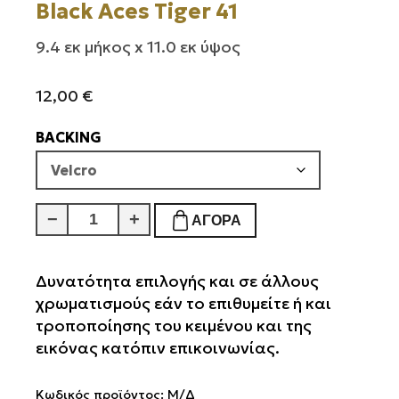
Black Aces Tiger 41
9.4 εκ μήκος x 11.0 εκ ύψος
12,00
€
BACKING
Black
−
+
ΑΓΟΡΆ
Aces
Tiger
41
Δυνατότητα επιλογής και σε άλλους
ποσότητα
χρωματισμούς εάν το επιθυμείτε ή και
τροποποίησης του κειμένου και της
εικόνας κατόπιν επικοινωνίας.
Κωδικός προϊόντος:
Μ/Δ