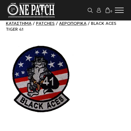
0
ΚΑΤΆΣΤΗΜΑ
/
PATCHES
/
ΑΕΡΟΠΟΡΙΚΆ
/ BLACK ACES
TIGER 41