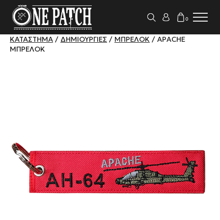
0
ΚΑΤΆΣΤΗΜΑ
/
ΔΗΜΙΟΥΡΓΊΕΣ
/
ΜΠΡΕΛΌΚ
/ APACHE
ΜΠΡΕΛΌΚ