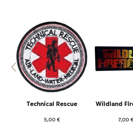
Technical Rescue
Wildland Fir
5,00
€
7,00
Αυτό
Αυ