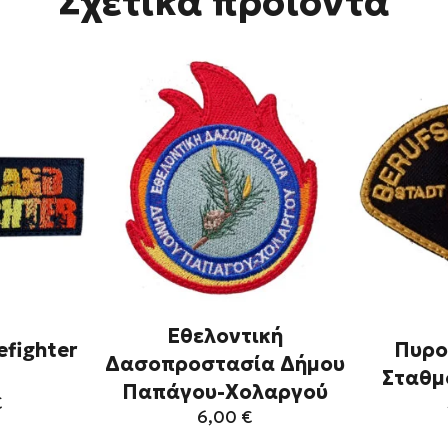
Σχετικά προϊόντα
Εθελοντική
efighter
Πυρο
Δασοπροστασία Δήμου
Σταθμ
Παπάγου-Χολαργού
€
6,00
€
τό