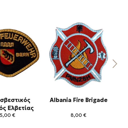
σβεστικός
Albania Fire Brigade
Ba
ός Ελβετίας
5,00
€
8,00
€
Αυτό
Αυτό