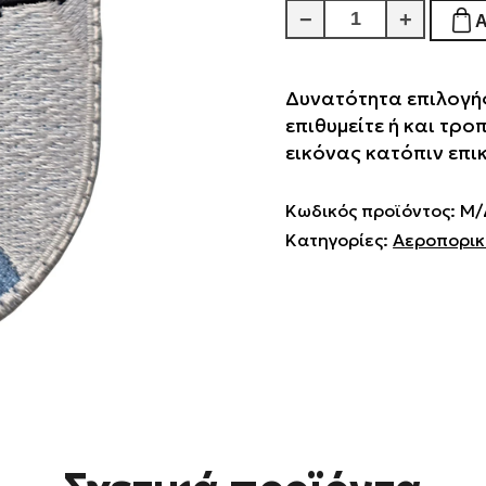
Aeroport
−
+
Nantes
Atlantique
Δυνατότητα επιλογής
ποσότητα
επιθυμείτε ή και τρο
εικόνας κατόπιν επι
Κωδικός προϊόντος:
Μ/
Κατηγορίες:
Αεροπορι