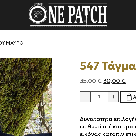
ΚΟΎ ΜΑΎΡΟ
547 Τάγμ
Original
Η
35,00
€
30,00
€
price
τρ
547
−
+
was:
τιμ
Τάγμα
35,00 €.
είνα
Πεζικού
30,
Δυνατότητα επιλογής
Μαύρο
επιθυμείτε ή και τρο
ποσότητα
εικόνας κατόπιν επι