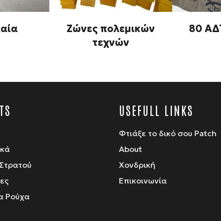
λαία
Ζώνες πολεμικών
80 ΑΔ
τεχνών
TS
USEFULL LINKS
Φτιάξε το δικό σου Patch
ικά
About
Στρατού
Χονδρική
ίες
Επικοινωνία
α Ρούχα