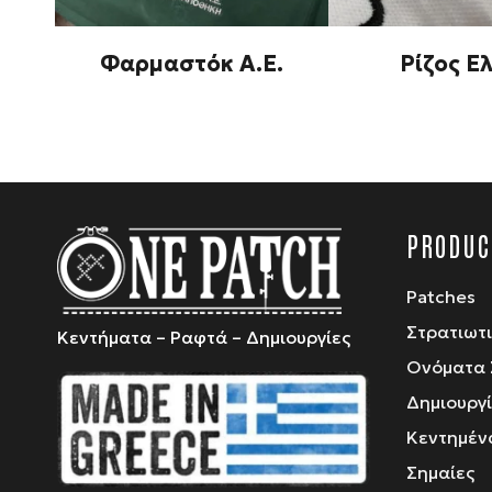
Φαρμαστόκ Α.Ε.
Ρίζος Ε
PRODUC
Patches
Στρατιωτ
Κεντήματα – Ραφτά – Δημιουργίες
Ονόματα 
Δημιουργ
Κεντημέν
Σημαίες