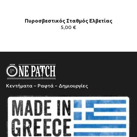
Πυροσβεστικός Σταθμός Ελβετίας
5,00
€
Αυτό
το
προϊόν
έχει
πολλαπλές
παραλλαγές.
Οι
Κεντήματα – Ραφτά – Δημιουργίες
επιλογές
μπορούν
να
επιλεγούν
στη
σελίδα
του