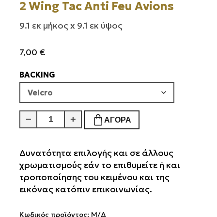
2 Wing Tac Anti Feu Avions
9.1 εκ μήκος x 9.1 εκ ύψος
7,00
€
BACKING
2
−
+
ΑΓΟΡΆ
Wing
Tac
Anti
Δυνατότητα επιλογής και σε άλλους
Feu
χρωματισμούς εάν το επιθυμείτε ή και
Avions
τροποποίησης του κειμένου και της
ποσότητα
εικόνας κατόπιν επικοινωνίας.
Κωδικός προϊόντος:
Μ/Δ