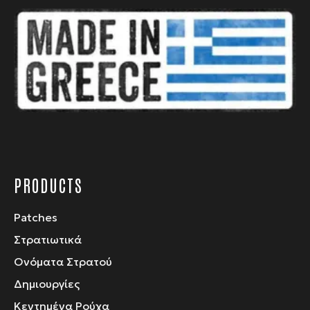
μπορούν
να
επιλεγούν
στη
σελίδα
του
προϊόντος
PRODUCTS
Patches
Στρατιωτικά
Ονόματα Στρατού
Δημιουργίες
Κεντημένα Ρούχα