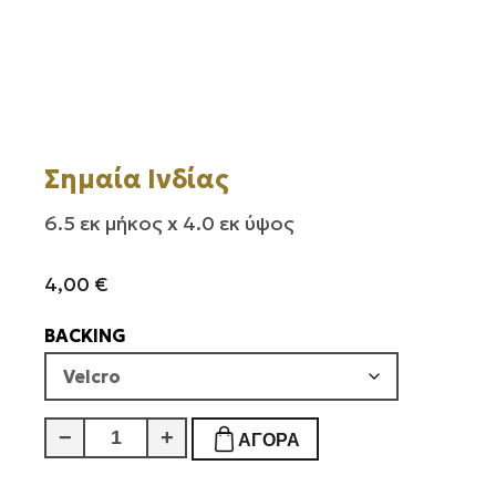
Σημαία Ινδίας
6.5 εκ μήκος x 4.0 εκ ύψος
4,00
€
BACKING
Σημαία
−
+
ΑΓΟΡΆ
Ινδίας
ποσότητα