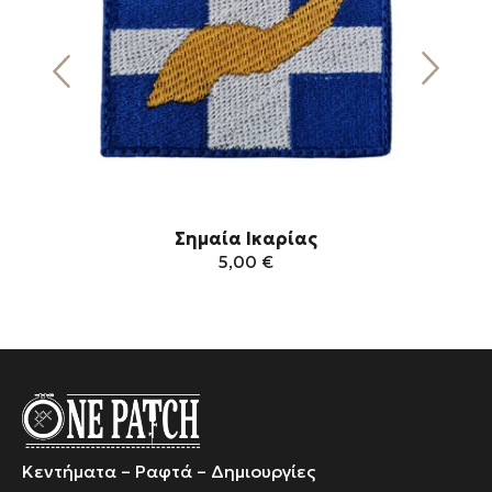
Σημαία Ικαρίας
5,00
€
Αυτό
το
προϊόν
έχει
πολλαπλές
παραλλαγές.
Οι
Κεντήματα – Ραφτά – Δημιουργίες
επιλογές