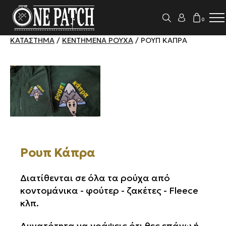
0
ΚΑΤΆΣΤΗΜΑ
/
ΚΕΝΤΗΜΈΝΑ ΡΟΎΧΑ
/ ΡΟΥΠ ΚΆΠΡΑ
Ρουπ Κάπρα
Διατίθενται σε όλα τα ρούχα από
κοντομάνικα - φούτερ - ζακέτες - Fleece
κλπ.
Δυνατότητα να γράψεις ότι θες επάνω ή