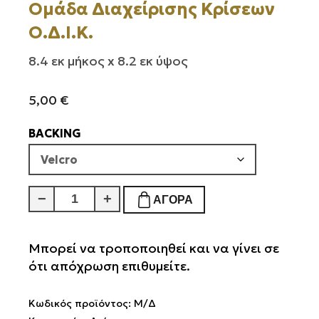
Ομάδα Διαχείρισης Κρίσεων
Ο.Δ.Ι.Κ.
8.4 εκ μήκος x 8.2 εκ ύψος
5,00
€
BACKING
Ομάδα
−
+
ΑΓΟΡΆ
Διαχείρισης
Κρίσεων
Ο.Δ.Ι.Κ.
Μπορεί να τροποποιηθεί και να γίνει σε
ποσότητα
ότι απόχρωση επιθυμείτε.
Κωδικός προϊόντος:
Μ/Δ