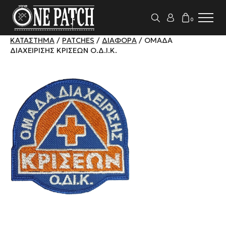
0
ΚΑΤΆΣΤΗΜΑ
/
PATCHES
/
ΔΙΆΦΟΡΑ
/ ΟΜΆΔΑ
ΔΙΑΧΕΊΡΙΣΗΣ ΚΡΊΣΕΩΝ Ο.Δ.Ι.Κ.