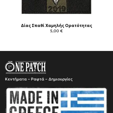
Δίας Σπαθί Χαμηλής Ορατότητας
5,00
€
Αυτό
το
προϊόν
έχει
πολλαπλές
παραλλαγές.
Οι
Κεντήματα – Ραφτά – Δημιουργίες
επιλογές
μπορούν
να
επιλεγούν
στη