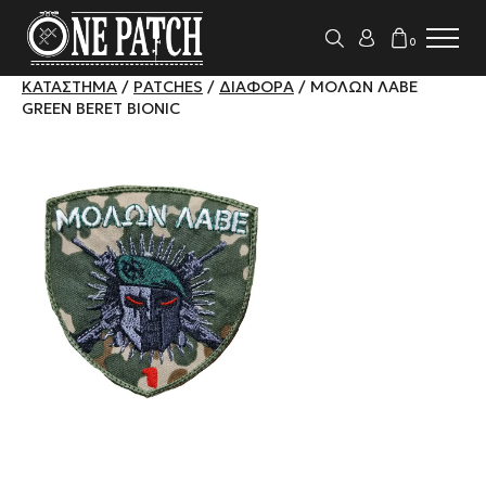
0
ΚΑΤΆΣΤΗΜΑ
/
PATCHES
/
ΔΙΆΦΟΡΑ
/ ΜΟΛΏΝ ΛΑΒΈ
GREEN BERET BIONIC