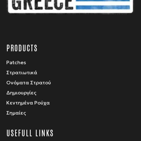
σελίδα
του
προϊόντος
PRODUCTS
Patches
Στρατιωτικά
Ονόματα Στρατού
Δημιουργίες
Κεντημένα Ρούχα
Σημαίες
USEFULL LINKS