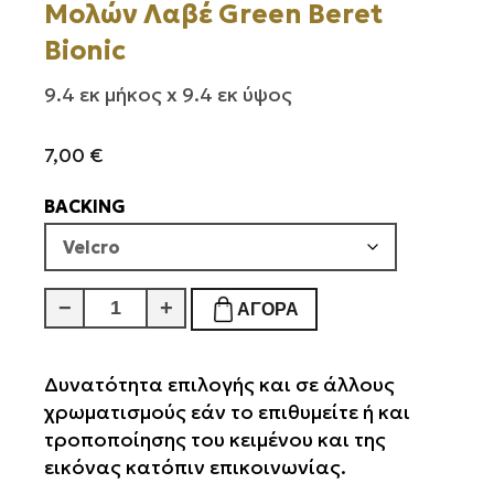
Μολών Λαβέ Green Beret
Bionic
9.4 εκ μήκος x 9.4 εκ ύψος
7,00
€
BACKING
Μολών
−
+
ΑΓΟΡΆ
Λαβέ
Green
Beret
Δυνατότητα επιλογής και σε άλλους
Bionic
χρωματισμούς εάν το επιθυμείτε ή και
ποσότητα
τροποποίησης του κειμένου και της
εικόνας κατόπιν επικοινωνίας.