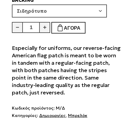
BACKING
ΜΕΤΑΒΛΗΤΟ
−
+
ΑΓΟΡΆ
ΠΡΟΙΟΝ
2
ποσότητα
Especially for uniforms, our reverse-facing
American flag patch is meant to be worn
in tandem with a regular-facing patch,
with both patches having the stripes
point in the same direction. Same
industry-leading quality as the regular
patch, just reversed.
Κωδικός προϊόντος:
Μ/Δ
Κατηγορίες:
Δημιουργίες
,
Μπρελόκ