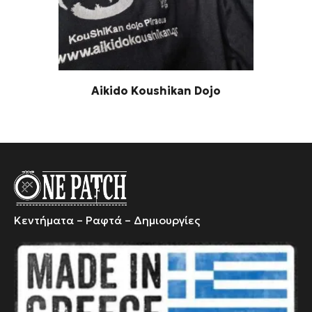
Aikido Koushikan Dojo
5
Κεντήματα – Ραφτά – Δημιουργίες