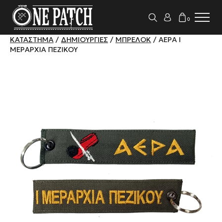
0
ΚΑΤΆΣΤΗΜΑ
/
ΔΗΜΙΟΥΡΓΊΕΣ
/
ΜΠΡΕΛΌΚ
/ ΑΕΡΑ Ι
ΜΕΡΑΡΧΊΑ ΠΕΖΙΚΟΎ